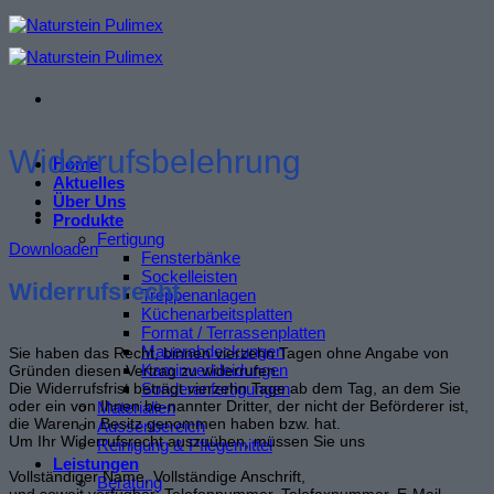
Zum
Inhalt
springen
Widerrufsbelehrung
Home
Aktuelles
Über Uns
Produkte
Fertigung
Downloaden
Fensterbänke
Sockelleisten
Widerrufsrecht
Treppenanlagen
Küchenarbeitsplatten
Format / Terrassenplatten
Mauerabdeckungen
Sie haben das Recht, binnen vierzehn Tagen ohne Angabe von
Kaminverkleidungen
Gründen diesen Vertrag zu widerrufen.
Die Widerrufsfrist beträgt vierzehn Tage ab dem Tag, an dem Sie
Sonderanfertigungen
oder ein von Ihnen be-nannter Dritter, der nicht der Beförderer ist,
Materialien
die Waren in Besitz genommen haben bzw. hat.
Aussenbereich
Um Ihr Widerrufsrecht auszuüben, müssen Sie uns
Reinigung & Pflegemittel
Leistungen
Vollständiger Name, Vollständige Anschrift,
Beratung
und soweit verfügbar: Telefonnummer, Telefaxnummer, E-Mail-