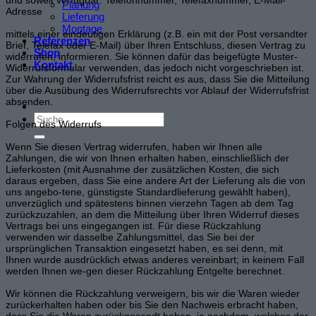
Planung
Adresse
Lieferung
Montage
mittels einer eindeutigen Erklärung (z.B. ein mit der Post versandter
Referenzen
Brief, Telefax oder E-Mail) über Ihren Entschluss, diesen Vertrag zu
Shop
widerrufen, informieren. Sie können dafür das beigefügte Muster-
Kontakt
Widerrufsformular verwenden, das jedoch nicht vorgeschrieben ist.
Zur Wahrung der Widerrufsfrist reicht es aus, dass Sie die Mitteilung
über die Ausübung des Widerrufsrechts vor Ablauf der Widerrufsfrist
absenden.
Folgen des Widerrufs
Wenn Sie diesen Vertrag widerrufen, haben wir Ihnen alle
Zahlungen, die wir von Ihnen erhalten haben, einschließlich der
Lieferkosten (mit Ausnahme der zusätzlichen Kosten, die sich
daraus ergeben, dass Sie eine andere Art der Lieferung als die von
uns angebo-tene, günstigste Standardlieferung gewählt haben),
unverzüglich und spätestens binnen vierzehn Tagen ab dem Tag
zurückzuzahlen, an dem die Mitteilung über Ihren Widerruf dieses
Vertrags bei uns eingegangen ist. Für diese Rückzahlung
verwenden wir dasselbe Zahlungsmittel, das Sie bei der
ursprünglichen Transaktion eingesetzt haben, es sei denn, mit
Ihnen wurde ausdrücklich etwas anderes vereinbart; in keinem Fall
werden Ihnen we-gen dieser Rückzahlung Entgelte berechnet.
Wir können die Rückzahlung verweigern, bis wir die Waren wieder
zurückerhalten haben oder bis Sie den Nachweis erbracht haben,
dass Sie die Waren zurückgesandt haben, je nachdem, welches der