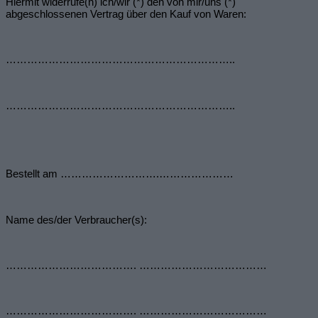
Hiermit widerrufe(n) ich/wir (*) den von mir/uns (*)
abgeschlossenen Vertrag über den Kauf von Waren:
………………………………………………………..
………………………………………………………..
Bestellt am ……………………….…………………
Name des/der Verbraucher(s):
………………………………. ………………………………
………………………………. ………………………………