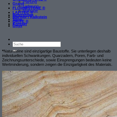
Planung
Granit
Lieferung
FLORIMSTONE ®
Montage
LAPITEC ®
Referenzen
Marmor / Kalkstein
Shop
OKITE ®
Kontakt
Onyx
*
Natursteine sind einzigartige Baustoffe. Sie unterliegen deshalb
individuellen Schwankungen. Quarzadern, Poren, Farb- und
Zeichnungsunterschiede, sowie Einsprengungen bedeuten keine
Wertminderung, sondern zeigen die Einzigartigkeit des Materials.