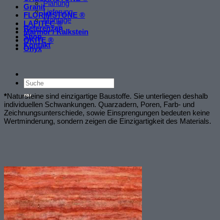
Planung
Granit
Lieferung
FLORIMSTONE ®
Montage
LAPITEC ®
Referenzen
Marmor / Kalkstein
Shop
OKITE ®
Kontakt
Onyx
*
Natursteine sind einzigartige Baustoffe. Sie unterliegen deshalb
individuellen Schwankungen. Quarzadern, Poren, Farb- und
Zeichnungsunterschiede, sowie Einsprengungen bedeuten keine
Wertminderung, sondern zeigen die Einzigartigkeit des Materials.