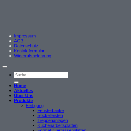
Impressum
AGB
Datenschutz
Kontaktformular
Widerrufsbelehrung
Home
Aktuelles
Über Uns
Produkte
Fertigung
Fensterbänke
Sockelleisten
Treppenanlagen
Küchenarbeitsplatten
Format / Terrassenplatten